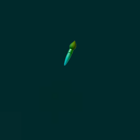
+ Découvrir
STUDIO
Nous donnons vie à votre image de marque
avec une approche créative et orientée
performance : identité visuelle, site web,
contenus, vidéos, 3D… Tout est pensé pour
séduire et convertir vos audiences.
+ Découvrir