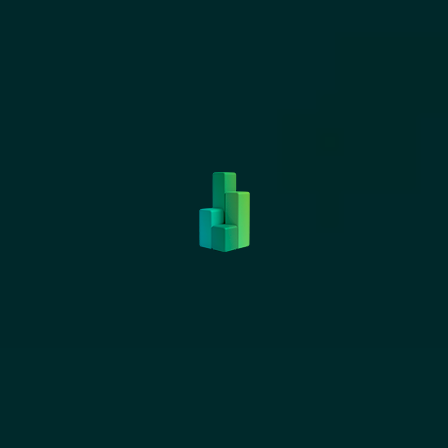
générer un trafic qualifié, durable et
rentable pour votre business.
+ Découvrir
PAID
Nous concevons, déployons et optimisons
vos campagnes publicitaires sur les
meilleures régies (Google, Meta, LinkedIn…).
Chaque euro investi est piloté avec
précision pour maximiser votre retour sur
investissement.