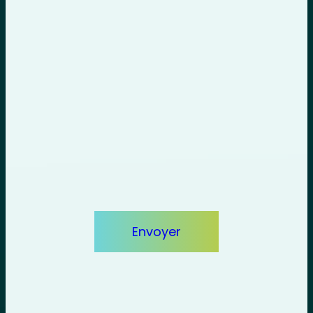
PRE AUDIT SEO GRATUIT
Demander votre
audit offert
Nous élaborons des stratégies d’acquisition digitale
génératrices de croissance
Votre site web
Envoyer