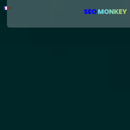
SEO
MONKEY
SEO MONKEY
SEO
E reputation
Agence E-Réputation à Lille
Agence e-réputation à
Lille,
anticipez et
protégez votre
réputation