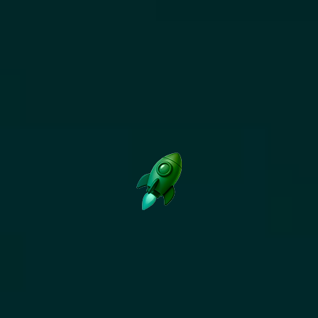
AGENCE E-RÉPUTATION À LILLE
Nos expertises
SEO
Nous construisons des stratégies SEO
complètes, de l’audit à la création de
contenu, en passant par le netlinking et les
correctifs techniques. Notre objectif :