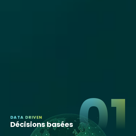
POURQUOI NOUS ?
Nos
04
promesses
Data driven | IA augmenté | Acculturation |
Transparence
01
DATA DRIVEN
Décisions basées