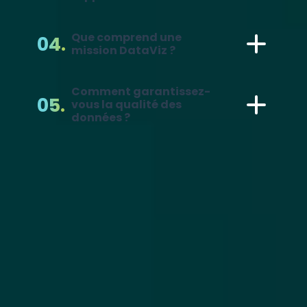
Que comprend une
mission DataViz ?
Comment garantissez-
vous la qualité des
données ?
POURQUOI NOUS ?
Nos
04
promesses
Data driven | IA augmenté | Acculturation |
Transparence