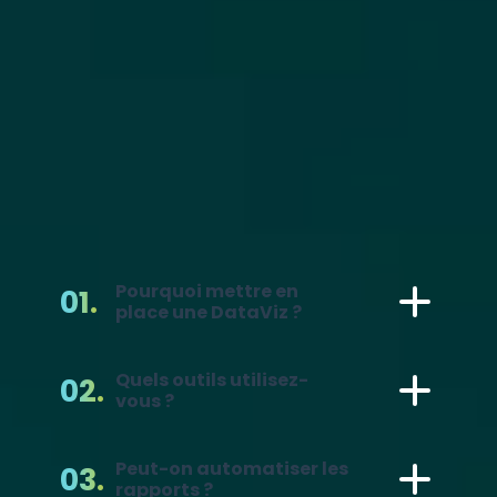
performance opérationnelle durable.
QUESTIONS
FAQ
Pourquoi mettre en
place une DataViz ?
Quels outils utilisez-
vous ?
Peut-on automatiser les
rapports ?