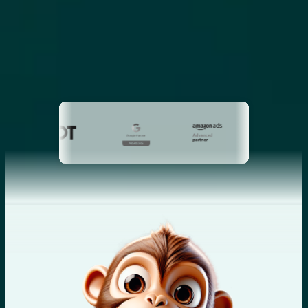
RÉCOMPENSES
Des expertises certifiées et primées au
service de votre croissance.