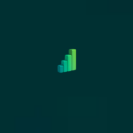
AGENCE DATAVIZ
Pourquoi visualiser ses
données (dataviz) ?
Quels gains grâce à la
dataviz marketing ?
La dataviz marketing transforme des
données complexes en visuels clairs,
attractifs et faciles à comprendre. Elle
facilite une lecture rapide et précise