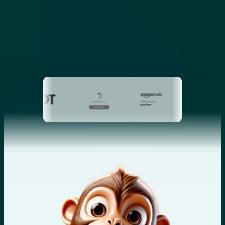
RÉCOMPENSES
Des expertises certifiées et primées au
service de votre croissance.