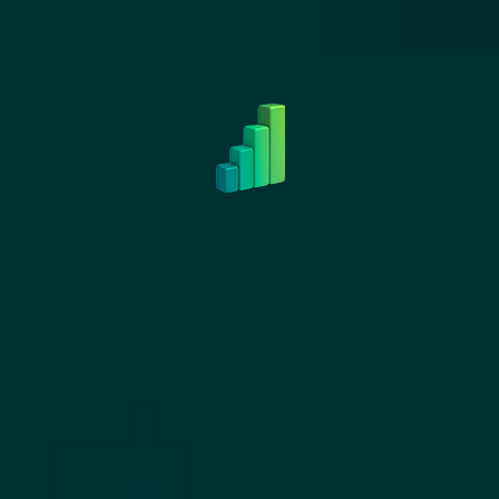
pour votre application ?
Comment l’ASO améliore t-
elle la visibilité de votre app ?
L’ASO (App Store Optimization)
permet d’optimiser la visibilité d’une
application sur l’App Store et Google
Play. En travaillant les mots-clés, le
titre, la description, les visuels et les
avis utilisateurs, elle améliore le
classement de l’app dans les résultats