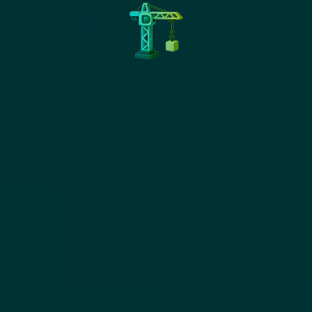
En quoi l’ASO valorise la
crédibilité de votre
application sur les stores ?
L’ASO (App Store Optimization) joue un
rôle déterminant dans la perception
qu’ont les utilisateurs de votre
application. Une fiche optimisée, claire,
pertinente et attrayante inspire
confiance dès le premier contact. Elle
reflète le sérieux de votre marque, la
qualité de votre app et votre
engagement envers l’expérience