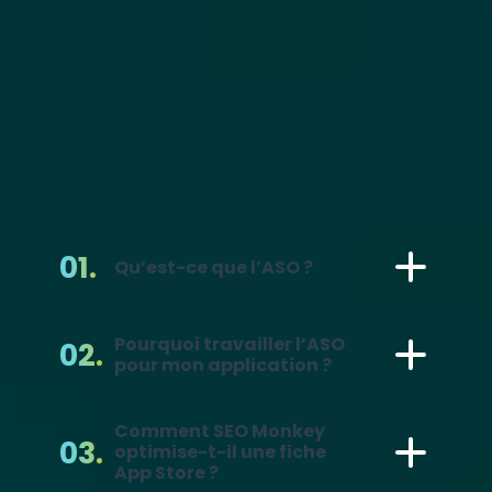
QUESTIONS
FAQ
Qu’est-ce que l’ASO ?
Pourquoi travailler l’ASO
pour mon application ?
Comment SEO Monkey
optimise-t-il une fiche
App Store ?