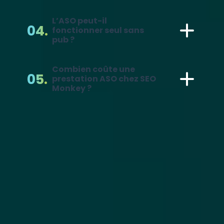
L’ASO peut-il
fonctionner seul sans
pub ?
Combien coûte une
prestation ASO chez SEO
Monkey ?
POURQUOI NOUS ?
Nos
04
promesses
Data driven | IA augmenté | Acculturation |
Transparence