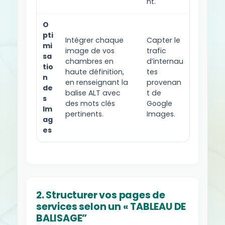
nt.
O
pti
Intégrer chaque
Capter le
mi
image de vos
trafic
sa
chambres en
d’internau
tio
haute définition,
tes
n
en renseignant la
provenan
de
balise ALT avec
t de
s
des mots clés
Google
Im
pertinents.
Images.
ag
es
2. Structurer vos pages de
services selon un « TABLEAU DE
BALISAGE”