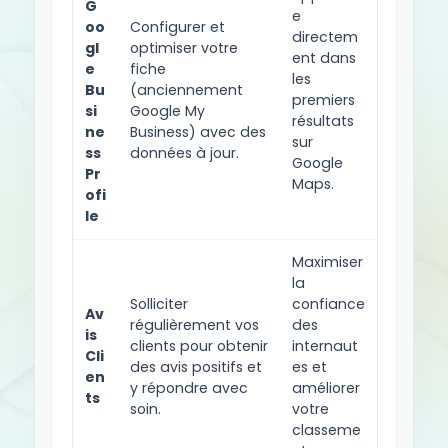
G
e
oo
Configurer et
directem
gl
optimiser votre
ent dans
e
fiche
les
Bu
(anciennement
premiers
si
Google My
résultats
ne
Business) avec des
sur
ss
données à jour.
Google
Pr
Maps.
ofi
le
Maximiser
la
Solliciter
confiance
Av
régulièrement vos
des
is
clients pour obtenir
internaut
Cli
des avis positifs et
es et
en
y répondre avec
améliorer
ts
soin.
votre
classeme