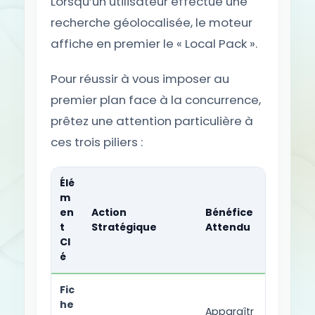
Lorsqu’un utilisateur effectue une
recherche géolocalisée, le moteur
affiche en premier le « Local Pack ».
Pour réussir à vous imposer au
premier plan face à la concurrence,
prêtez une attention particulière à
ces trois piliers :
Élé
m
en
Action
Bénéfice
t
Stratégique
Attendu
Cl
é
Fic
he
Apparaîtr