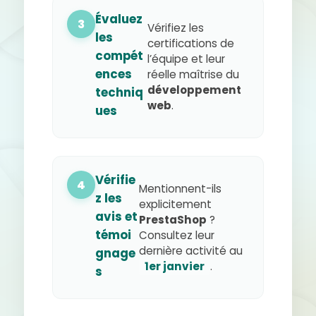
Évaluez
3
Vérifiez les
les
certifications de
compét
l’équipe et leur
ences
réelle maîtrise du
développement
techniq
web
.
ues
Vérifie
4
Mentionnent-ils
z les
explicitement
avis et
PrestaShop
?
témoi
Consultez leur
dernière activité au
gnage
1er janvier
.
s