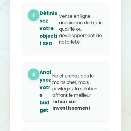
Définis
1
Vente en ligne,
sez
acquisition de trafic
votre
qualifié ou
développement de
objecti
notoriété.
f SEO
Anal
2
Ne cherchez pas le
ysez
moins cher, mais
votr
privilégiez la solution
e
offrant le meilleur
retour sur
bud
investissement
.
get