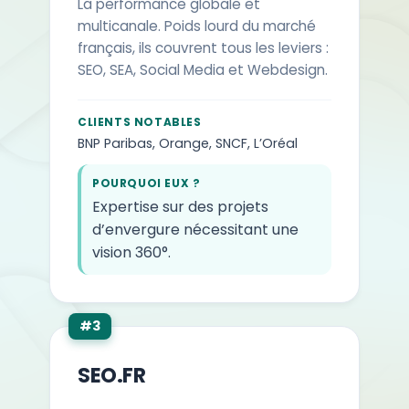
La performance globale et
multicanale. Poids lourd du marché
28
YouAPI
PME, E-comme
français, ils couvrent tous les leviers :
SEO, SEA, Social Media et Webdesign.
29
DigiLead
B2B, Technolog
CLIENTS NOTABLES
30
Buzz&Go
Startups, Agen
BNP Paribas, Orange, SNCF, L’Oréal
POURQUOI EUX ?
Expertise sur des projets
d’envergure nécessitant une
vision 360°.
#3
SEO.FR