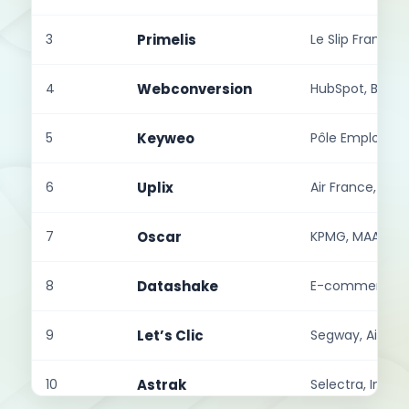
3
Primelis
Le Slip Français
4
Webconversion
HubSpot, B2B
5
Keyweo
Pôle Emploi, Cl
6
Uplix
Air France, Bou
7
Oscar
KPMG, MAAF
8
Datashake
E-commerce, F
9
Let’s Clic
Segway, Air Fr
10
Astrak
Selectra, Interf