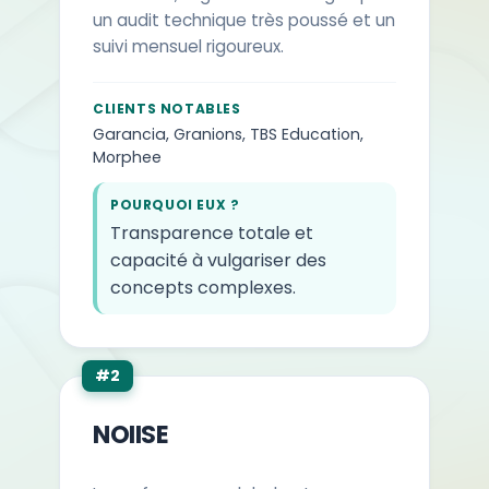
19
Evolutive
PME, Startups
un audit technique très poussé et un
suivi mensuel rigoureux.
20
Epic Agency
B2C, Retail
CLIENTS NOTABLES
21
Netlinking.com
Agences
Garancia, Granions, TBS Education,
Morphee
22
Noiise
Startups, Corp
POURQUOI EUX ?
Transparence totale et
23
SEO-PME
PME locales
capacité à vulgariser des
concepts complexes.
24
Woptimo
E-com, Startup
25
Seoh
Divers
#2
26
Invox
B2B, Startups
NOIISE
27
Popcorn
Muse, Startups