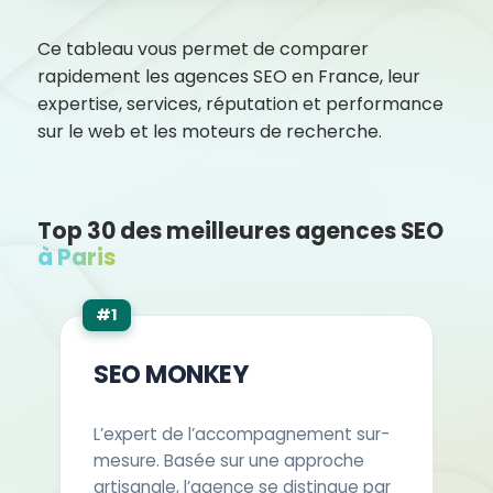
11
LASEO
Divers
Ce tableau vous permet de comparer
rapidement les agences SEO en France, leur
12
CyberCité
PPR, Travel Pla
expertise, services, réputation et performance
sur le web et les moteurs de recherche.
13
Mister SEO
PME locales
14
SeoMix
Renault, Airbus
Top 30 des meilleures agences SEO
à Paris
15
DigiSapiens
Startups, PME
#1
16
SEO.fr
Divers
SEO MONKEY
17
Growth Room
B2B Tech, SaaS
L’expert de l’accompagnement sur-
18
Digimood
Secteurs variés
mesure. Basée sur une approche
artisanale, l’agence se distingue par