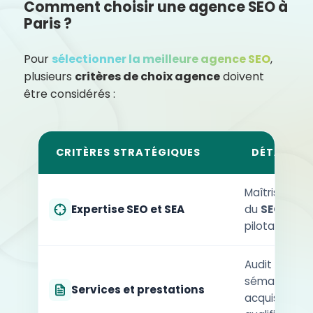
Comment choisir une agence SEO à
Paris ?
Pour
sélectionner la meilleure agence SEO
,
plusieurs
critères de choix agence
doivent
être considérés :
CRITÈRES STRATÉGIQUES
DÉTAILS D
Maîtrise de l
Expertise SEO et SEA
du
SEO local
pilotage du 
Audit techniq
sémantique,
Services et prestations
acquisition 