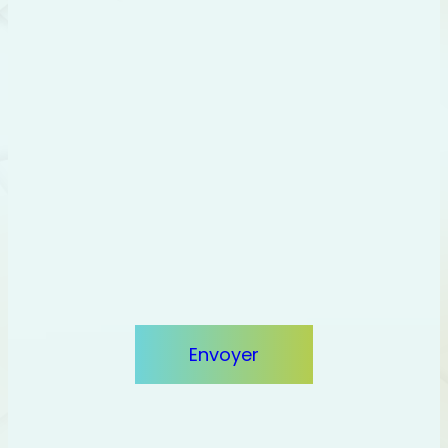
PRE AUDIT SEO GRATUIT
Demander votre
audit offert
Nous élaborons des stratégies d’acquisition digitale
génératrices de croissance
Votre site web
Envoyer