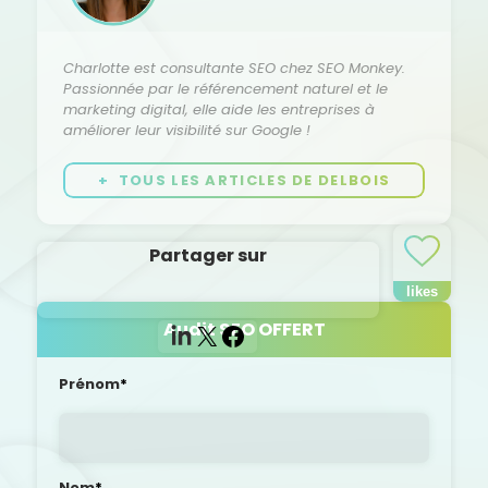
Charlotte est consultante SEO chez SEO Monkey.
Passionnée par le référencement naturel et le
marketing digital, elle aide les entreprises à
améliorer leur visibilité sur Google !
+ TOUS LES ARTICLES DE DELBOIS
Partager sur
LinkedIn
Audit SEO OFFERT
X
Facebook
N
Prénom
*
o
m
*
Nom
*