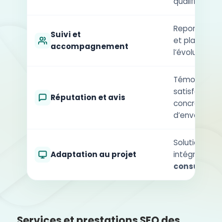
qualifié.
Reporting tr
Suivi et
et plan d’act
accompagnement
l’évolution 
Témoignages c
satisfaction 
Réputation et avis
concrets sur
d’envergure.
Solution sur 
Adaptation au projet
intégration 
consultant 
Services et prestations SEO des