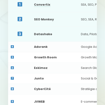
Convertix
SEA, SEO, Perf
SEO Monkey
SEO, SEA, ROI, D
Datashake
Data, Pilotage 
Adsrank
Google Ads 10
Growth Room
Growth Marketi
Eskimoz
Search Global
Junto
Social & Googl
CyberCité
Stratégie digita
JVWEB
E-commerce, S