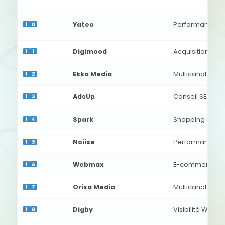
Yateo
Performance, R
Digimood
Acquisition mult
Ekko Media
Multicanal Sear
AdsUp
Conseil SEA & S
Spark
Shopping & P-
Noiise
Performance g
Webmax
E-commerce
Orixa Media
Multicanal
Digby
Visibilité Web