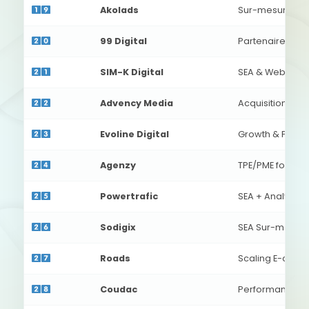
Akolads
Sur-mesure Ad
99 Digital
Partenaire con
SIM-K Digital
SEA & Web Desi
Advency Media
Acquisition trafi
Evoline Digital
Growth & Pub
Agenzy
TPE/PME focus
Powertrafic
SEA + Analytics
Sodigix
SEA Sur-mesur
Roads
Scaling E-com
Coudac
Performance C